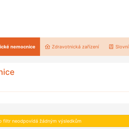
rické nemocnice
Zdravotnická zařízení
Slovní
nice
o filtr neodpovídá žádným výsledkům