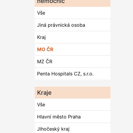
nemocnic
Vše
Jiná právnická osoba
Kraj
MO ČR
MZ ČR
Penta Hospitals CZ, s.r.o.
Kraje
Vše
Hlavní město Praha
Jihočeský kraj