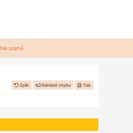
ček pojmů
Zpět
Nahlásit chybu
Tisk