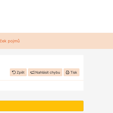
ček pojmů
Zpět
Nahlásit chybu
Tisk