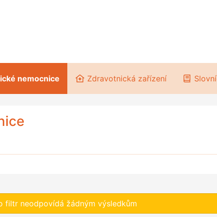
rické nemocnice
Zdravotnická zařízení
Slovní
nice
o filtr neodpovídá žádným výsledkům