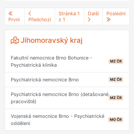
Stránka 1
Další
Poslední
První
Předchozí
z 1
Jihomoravský kraj
Fakultní nemocnice Brno Bohunice -
MZ ČR
Psychiatrická klinika
Psychiatrická nemocnice Brno
MZ ČR
Psychiatrická nemocnice Brno (detašované
MZ ČR
pracoviště)
Vojenská nemocnice Brno - Psychiatrické
MO ČR
oddělení