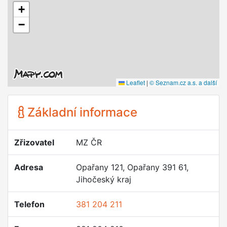
+
−
Leaflet
|
© Seznam.cz a.s. a další
Základní informace
Zřizovatel
MZ ČR
Adresa
Opařany 121, Opařany 391 61,
Jihočeský kraj
Telefon
381 204 211