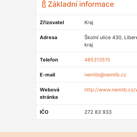
Základní informace
Zřizovatel
Kraj
Adresa
Školní ulice 430, Libe
kraj
Telefon
485313515
E-mail
nemlib@nemlib.cz
Webová
http://www.nemlib.cz
stránka
IČO
272 83 933