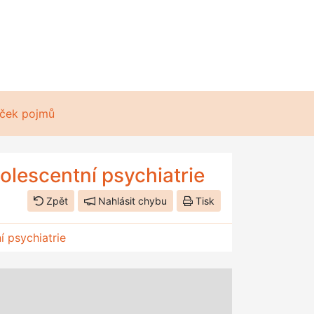
ček pojmů
olescentní psychiatrie
Zpět
Nahlásit chybu
Tisk
í psychiatrie